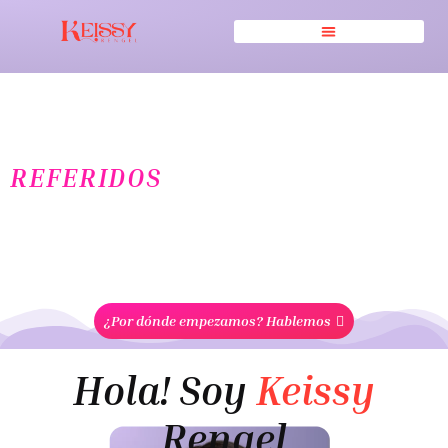
Vende tus productos y servicios en
internet sin depender sólo de
REFERIDOS
No necesitas ser influencer ni tener miles de
seguidores. Necesitas un sistema. Yo te lo
enseño o lo monto por ti.
¿Por dónde empezamos? Hablemos
Hola! Soy
Keissy
Rengel